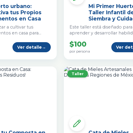
rto urbano:
Mi Primer Huert
tiva tus Propios
Taller Infantil d
mentos en Casa
Siembra y Cuid
 a cultivar tus
Este taller está diseñado para
entos en casa para
aprender y desarrollar habili
 mejor salud y
través de diversas prácticas d
$100
nto de nuestros
agricultura. Nos divertiremos
Ver detalle
→
Ver det
ntro del precio está
sembrando, pintando y apre
por persona
erial para iniciar tu
técnicas de cultivo en diferen
a!
modalidades.
Taller
 tu Composta en
Cata de Mieles