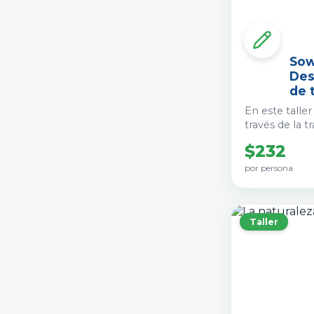
Sow
Des
de 
En este talle
través de la 
semilla en un
$232
complejidad d
alimentos.
por persona
Taller