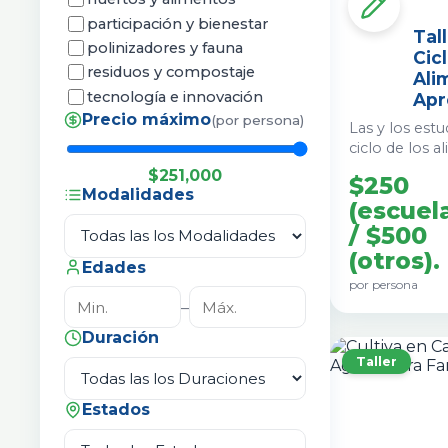
participación y bienestar
Tal
polinizadores y fauna
Cic
residuos y compostaje
Ali
tecnología e innovación
Apr
Precio máximo
(por persona)
Las y los est
ciclo de los
frutas, verdu
$251,000
$250
animal y cerea
Modalidades
(escuel
que se necesi
plato: esfue
/ $500
energía, tran
(otros).
Edades
de forma prác
por persona
algunas semillas. Aprenderá
–
impactos amb
producción y 
Duración
alimentos, y 
Taller
residuos en 
sus plantas/huerto
desarrolla co
Estados
permiten apre