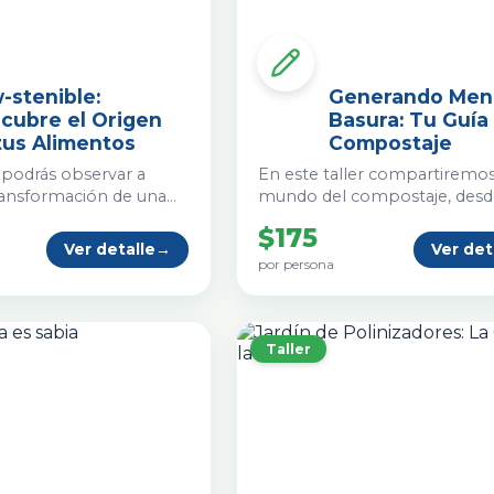
-stenible:
Generando Men
cubre el Origen
Basura: Tu Guía
tus Alimentos
Compostaje
r podrás observar a
En este taller compartiremos
transformación de una
mundo del compostaje, desde
a plántula la
oportunidades socio ambient
$175
etrás la producción de
las que podemos intervenir, h
Ver detalle
→
Ver det
diferentes técnicas y requeri
por persona
de espacio para compostar 
función de las posibilidades, 
locales y ritmos de vida.
Taller