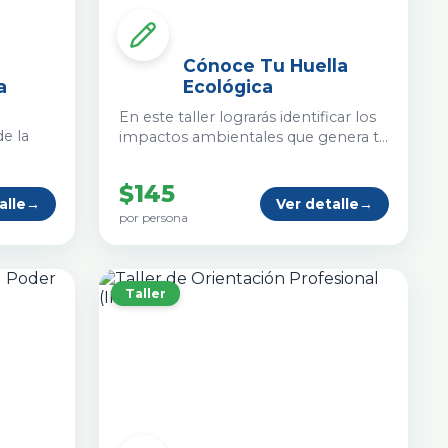
Cónoce Tu Huella
a
Ecológica
En este taller lograrás identificar los
de la
impactos ambientales que genera tu
estilo de vida cotidiano y podrás
tá en
medir tu huella ecológica.
$145
alle
→
Ver detalle
→
ión así
por persona
an en el
de forma
Taller
cia
 de 4