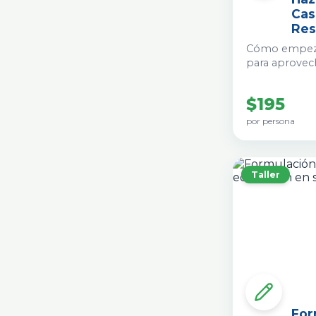
Cas
Res
Cómo empeza
para aprovech
orgánicos ge
regresarlos a 
$195
potente fertil
precio se incl
por persona
poder hacer 
casa!
Taller
For