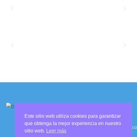
Este sitio web utiliza cookies para garantizar
Contacto:
que obtenga la mejor experiencia en nuestro
experiencias@promesaiap.o
sitio web.
Leer más
5624896504