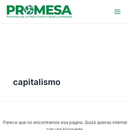
Ir
Buscar:
al
contenido
capitalismo
Parece que no encontramos esa página. Quizá quieras intentar
con una búsqueda.