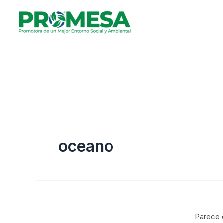
Ir
al
contenido
oceano
Parece 