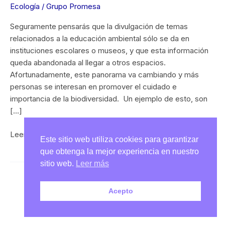
videojuegos
Ecología
/
Grupo Promesa
Seguramente pensarás que la divulgación de temas
relacionados a la educación ambiental sólo se da en
instituciones escolares o museos, y que esta información
queda abandonada al llegar a otros espacios.
Afortunadamente, este panorama va cambiando y más
personas se interesan en promover el cuidado e
importancia de la biodiversidad. Un ejemplo de esto, son
[…]
Leer más »
Este sitio web utiliza cookies para garantizar
que obtenga la mejor experiencia en nuestro
sitio web.
Leer más
Acepto