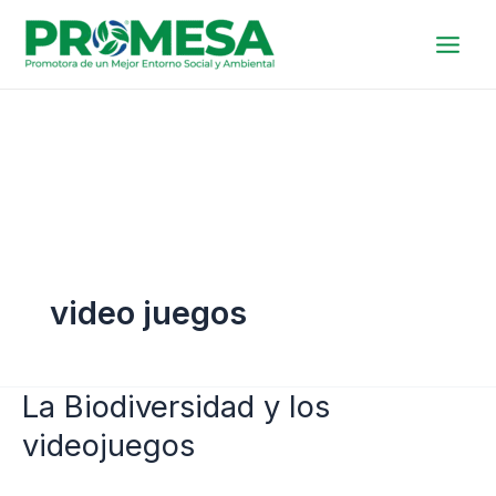
Ir
al
contenido
video juegos
La Biodiversidad y los
La
Biodiversidad
videojuegos
y
los