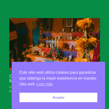
Este sitio web utiliza cookies para garantizar
Celebra la memoria y la Tierra: un Día de
que obtenga la mejor experiencia en nuestro
Muertos sustentable
sitio web.
Leer más
Dejar un comentario
/
Sostenibilidad
,
Educación ambiental
/
Por
Ximena De la Cruz Palma
Acepto